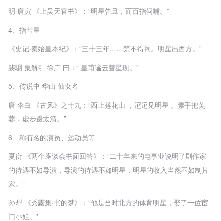
明·唐寅 《上吴天官书》：“明星告旦，而百指伺哺。”
4、指彗星
《史记·秦始皇本纪》：“三十三年……禁不得祠。明星出西方。”
裴駰 集解引 徐广 曰：“ 皇甫谧云彗星现。”
5、传说中 华山 仙女名
唐 李白 《古风》之十九：“西上莲花山 ，迢迢见明星 。素手把芙
蓉，虚步蹑太清。”
6、称有名的演员、运动员等
夏衍 《两个座谈会书面回答》：“二十年来的电事业说明了剧作家
的待遇不如导演，导演的待遇不如明星，明星的收入当然不如制片
家。”
孙犁 《秀露集·书的梦》：“他是当时北方的体育明星，娶了一位宦
门小姐。”