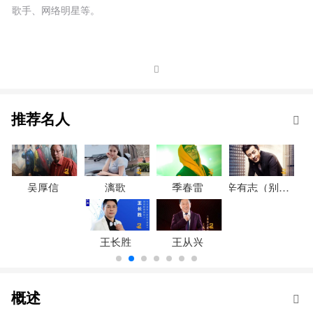
歌手、网络明星等。
推荐名人
吴厚信
漓歌
季春雷
辛有志（别名：辛巴）
王长胜
王从兴
概述