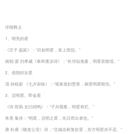
详细释义
1、明亮的星
《庄子·盗跖》：“目如明星，发上指冠。”
南朝·梁·刘孝威《奉和逐凉诗》：“长河似曳素，明星若散璫。”
2、借指织女星
清·孙枝蔚 《七夕杂咏》：“谁家老妇焚香，祷罢明星暗伤。”
3、启明星。即金星
《诗·郑风·女曰鸡鸣》：“子兴视夜，明星有烂。”
朱熹 集传：“明星，启明之星，先日而出者也。”
唐·杜甫《晓发公安》诗：“北城击柝复欲罢，东方明星亦不迟。”