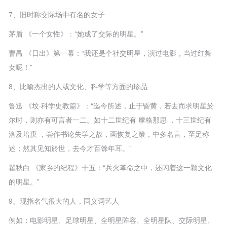
7、旧时称交际场中有名的女子
茅盾 《一个女性》：“她成了交际的明星。”
曹禺 《日出》第一幕：“我还是个社交明星，演过电影，当过红舞
女呢！”
8、比喻杰出的人或文化、科学等方面的珍品
鲁迅 《坟·科学史教篇》：“迄今所述，止于昏黄，若去而求明星於
尔时，则亦有可言者一二。如十二世纪有 摩格那思 ，十三世纪有
洛及培庚 ，尝作书论失学之故，画恢复之策，中多名言，至足称
述；然其见知於世，去今才百馀年耳。”
瞿秋白 《家乡的纪程》十五：“兵火革命之中，还闪着这一颗文化
的明星。”
9、现指名气很大的人，同义词艺人
例如：电影明星、足球明星、全明星阵容、全明星队、交际明星、