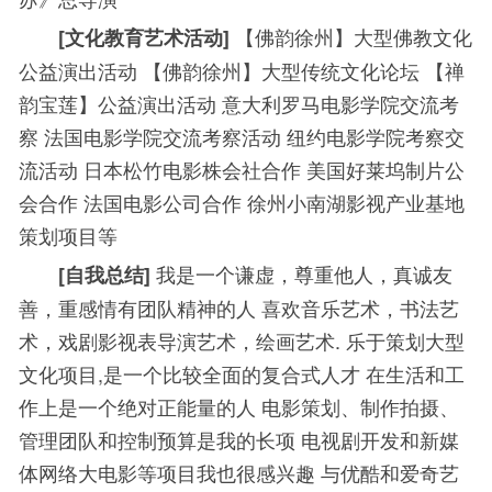
【佛韵徐州】大型佛教文化
[
文化教育艺术活动
]
公益演出活动
【佛韵徐州】大型传统文化论坛
【禅
韵宝莲】公益演出活动
意大利罗马电影学院交流考
察
法国电影学院交流考察活动
纽约电影学院考察交
流活动
日本松竹电影株会社合作 美国好莱坞制片公
会合作 法国电影公司合作
徐州小南湖影视产业基地
策划项目等
我是一个谦虚，尊重他人，真诚友
[
自我总结
]
善，重感情有团队精神的人
喜欢音乐艺术，书法艺
术，戏剧影视表导演艺术，绘画艺术
.
乐于策划大型
文化项目
,
是一个比较全面的复合式人才
在生活和工
作上是一个绝对正能量的人
电影策划、制作拍摄、
管理团队和控制预算是我的长项
电视剧开发和新媒
体网络大电影等项目我也很感兴趣
与优酷和爱奇艺