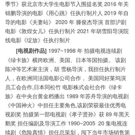
季节》获北京市大学生电影节入围提名奖
2016
年关
锦鹏导演的电影《用心跳》任执行制片人
2019
年自
导的电影《夫妻站》
2020
年
滕俊杰导演 首部沪剧
电影《敦煌女儿》任执行制片
2021
年胡雪阳导演院
线电影《绽放》任执行制片
1997~1998
年 拍摄电视连续剧
[
电视剧作品
]
《绿卡族》横跨欧洲、美国、日本等国拍摄。
该剧
陈冲等艺术家主演，胡 雪杨导演，我担任执行制片
人，在欧洲同法国电影公司合作，
美国同好莱坞演
员工会合作
,
日本同松竹 电影株式会社合作《绿卡
族》在中央台黄金档播出
1989
年苏舟导演的电视剧
《中国神火》中担任主要角色
,
该剧荣获最佳优秀电
视剧奖
拍摄第一部电视剧《孝子贤孙》获
89
年黑天
鹅奖 担任编剧及导演工作
1990
~200
5
20
集电视连
续剧《危险真情》担任总策划，闯下当年市场销售第