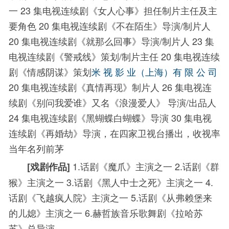
一
23
集电视连续剧《女人心事》担任制片主任及主
要角色
20
集电视连续剧《不在陌生》导演
/
制片人
20
集电视连续剧《就那么回事》导演
/
制片人
23
集
电视连续剧《警戒线》策划
/
制片主任
20
集电视连续
剧《情感阴谋》策划
米 视 影 业（上海）有 限 公 司
20
集电视连续剧《真情再现》制片人
26
集电视连
续剧《别问我爱谁》又名《浪漫爱人》 导演
/
出品人
24
集电视连续剧《黑蝴蝶白蝴蝶》导演
30
集电视
连续剧《再婚劫》导演，在四家卫视台播出，收视率
当年名列前茅
1.
话剧《魔爪》主演之一
2
.
话剧《群
[
戏剧作品
]
猴》主演之一
3.
话剧《黑人中士之死》主演之一
4.
话剧《飞越疯人院》主演之一
5.
话剧《从弗赖堡来
的儿媳》主演之一
6.
赫哲族音乐歌舞剧《拉哈苏
苏》总导演