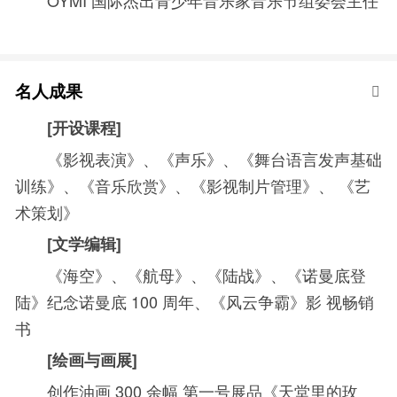
名人成果
[
开设课程
]
《影视表演》、《声乐》、《舞台语言发声基础
训练》、《音乐欣赏》、《影视制片管理》、
《艺
术策划》
[
文学编辑
]
《海空》、《航母》、《陆战》、《诺曼底登
陆》纪念诺曼底
100
周年、《风云争霸》影
视畅销
书
[
绘画与画展
]
创作油画
300
余幅 第一号展品《天堂里的玫