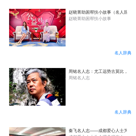
赵晓菁助困帮扶小故事（名人辞典
赵晓菁助困帮扶小故事
名人辞典
周铭名人志：尤工远势古莫比，咫尺
周铭名人志
名人辞典
秦飞名人志——成都爱心人士为会