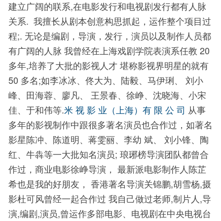
建立广阔的联系
,
在电影发行和电视剧发行都有人脉
关系
.
我擅长从剧本创意构思抓起，运作整个项目过
程
;
.
无论是编剧，导演，发行，演员以及制作人员都
有广阔的人脉
我曾经在上海戏剧学院表演系任教
20
多年
,
培养了大批的影视人才
堪称影视界明星的就有
50
多名
;
如李冰冰、佟大为、陆毅、马伊琍、 刘小
峰、田海蓉、廖凡、
王景春、徐峥、沈晓海、小宋
佳、于和伟等
.
米 视 影 业（上海）有 限 公 司
从事
多年的影视制作中跟很多著名演员也合作过，如著名
影星陈冲、陈道明、蒋雯丽、李幼
斌、 刘小锋、陶
红、牛犇等一大批知名演员
;
琅琊榜导演团队都曾合
作过，商业电影徐峥导演，
最新派电影制作人陈芷
希也是我的好朋友，
香港著名导演关锦鹏
,
胡雪杨
,
摄
影杜可风曾经一起合作过
我自己做过老师
,
制片人
,
导
演
,
编剧
,
演员
,
曾运作多部电影、电视剧在中央电视台