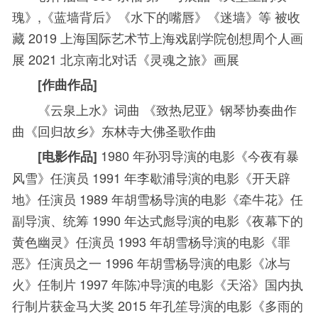
瑰》
,
《蓝墙背后》《水下的嘴唇》《迷墙》等
被收
藏
2019
上海国际艺术节上海戏剧学院创想周个人画
展
2021
北京南北对话《灵魂之旅》画展
[
作曲作品
]
《云泉上水》词曲
《致热尼亚》钢琴协奏曲作
曲
《回归故乡》东林寺大佛圣歌作曲
1980
年孙羽导演的电影《今夜有暴
[
电影作品
]
风雪》任演员
1991
年李歇浦导演的电影《开天辟
地》任演员
1989
年胡雪杨导演的电影《牵牛花》任
副导演、统筹
1990
年达式彪导演的电影《夜幕下的
黄色幽灵》任演员
1993
年胡雪杨导演的电影《罪
恶》任演员之一
1996
年胡雪杨导演的电影《冰与
火》任制片
1997
年陈冲导演的电影《天浴》国内执
行制片获金马大奖
2015
年孔笙导演的电影《多雨的