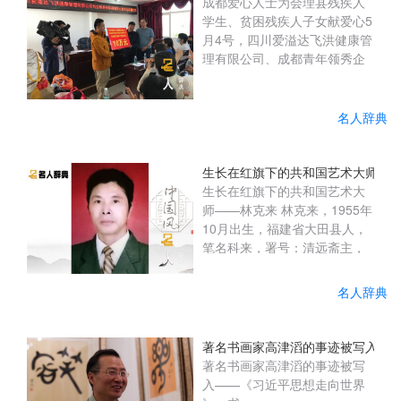
成都爱心人士为会理县残疾人
学生、贫困残疾人子女献爱心5
月4号，四川爱溢达飞洪健康管
理有限公司、成都青年领秀企
业管理咨询有限公司企业的负
责人和爱心志愿者一行千里迢
迢来到会理县残联开展爱心助
名人辞典
学活动，县人大常委会党组成
员、副主任黄明金出席捐赠仪
式。在会理县残联的倡议支持
生长在红旗下的共和国艺术大师—
下，通过对接四川爱溢达飞洪
生长在红旗下的共和国艺术大
健康管理有限公司、成都青年
师——林克来 林克来，1955年
领秀企业管理咨询有限公司
10月出生，福建省大田县人，
后，两家企业积极响应为县残
笔名科来，署号：清远斋主，
联捐赠爱心助学款10万元用于
澹然轩。中国美协理事，中国
资助残疾学...
书协终身理事，中国(ZGSH
名人辞典
201904402) 当代著名书画
家、学者、国家一级艺术大
师。 原中国文化部文化市场发
著名书画家高津滔的事迹被写入——
展中心特聘书画家，中国艺术
著名书画家高津滔的事迹被写
学院特聘教授、博士生导师。
入——《习近平思想走向世界
中国文化部文化艺术名誉顾