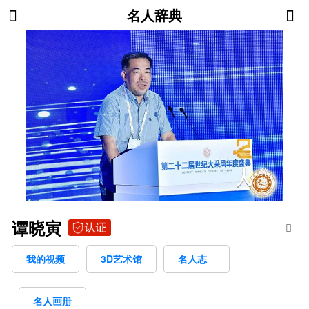
名人辞典
谭晓寅
我的视频
3D艺术馆
名人志
名人画册