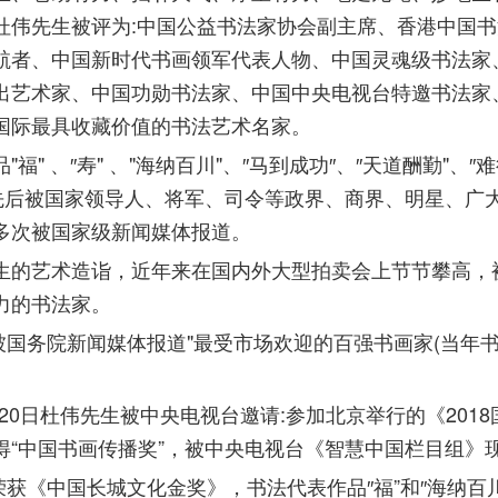
杜伟先生被评为:中国公益书法家协会副主席、香港中国
航者、中国新时代书画领军代表人物、中国灵魂级书法家
出艺术家、中国功勋书法家、中国中央电视台特邀书法家
国际最具收藏价值的书法艺术名家。
"福" 、″寿" 、"海纳百川"、″马到成功″、″天道酬勤"、″
等先后被国家领导人、将军、司令等政界、商界、明星、广
多次被国家级新闻媒体报道。
生的艺术造诣，近年来在国内外大型拍卖会上节节攀高，
力的书法家。
6月被国务院新闻媒体报道"最受市场欢迎的百强书画家(当年
2月20日杜伟先生被中央电视台邀请:参加北京举行的《201
得“中国书画传播奖”，被中央电视台《智慧中国栏目组》
月荣获《中国长城文化金奖》，书法代表作品″福”和″海纳百