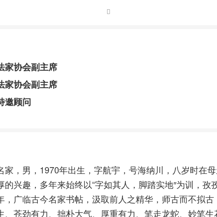
法家协会副主席
法家协会副主席
特邀顾问
名家，男，1970年出生，字航宇，号海纳川，八岁时在
厚的兴趣，多年来始终以“字如其人，脚踏实地″为训，孜
年，广临古今名家书帖，汲取前人之精华，师古而不拟古
生、苍劲有力、拙朴大气、厚重有力、笔走龙蛇、妙笔生