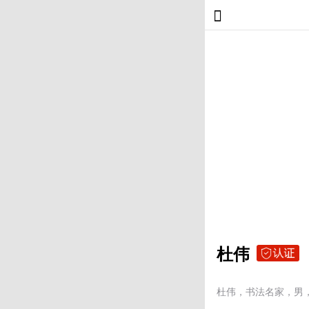
杜伟
杜伟，书法名家，男，