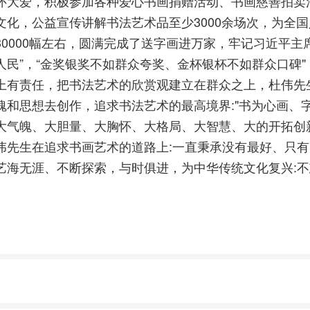
怀大爱，积极参加各种爱心书画捐赠活动、书画慈善拍卖
文化，公益宣传讲解书法艺术品至少3000余场次，为全
30000幅左右，圆满完成了送字画进万家，牢记习近平主
人民”，“金奖银奖不如群众夸奖、金杯银杯不如群众口碑
上有责任，把书法艺术的欣赏观建立在群众之上，杜伟先
魂和思想去创作，追求书法艺术的最高境界:"书为心画、
大气魄、大胆量、大胸怀、大格局、大智慧、大的开拓创
伟先生在追求书画艺术的道路上:一直秉承没有最好、只
艺海无涯、不断探索，与时俱进，为中华传统文化复兴: