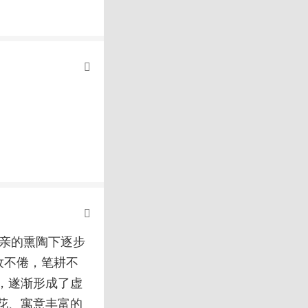
母亲的熏陶下逐步
孜不倦，笔耕不
，遂渐形成了虚
花、寓意丰富的