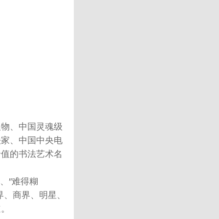
人物、中国灵魂级
法家、中国中央电
价值的书法艺术名
"、″难得糊
政界、商界、明星、
道。