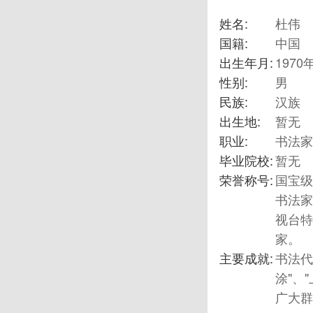
姓名:
杜伟
国籍:
中国
出生年月:
1970
性别:
男
民族:
汉族
出生地:
暂无
职业:
书法家
毕业院校:
暂无
荣誉称号:
国宝级
书法家
视台特
家。
主要成就:
书法代
涂"、
广大群