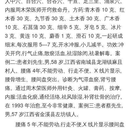
人中穴、百合穴、合谷穴、十宣、足三里、涌泉穴。
内服周木荣医师开窍救命丹。方药:青木香 10 克、红
木香 30 克、九节香 30 克、土木香 30 克、广木香
10 克、石菖蒲 30 克、细辛 5 克、牙皂 5 克、冰片
3 克、黄连 10 克、麝香 1 克、滑石 10 克,一起研成
细末,每次服用 5—7 克,开水冲服,小儿减半。功效:冲
关开窍,行气止痛,散瘀活血,祛湿除闭,祛暑解毒。案
例二:患者刘先生,男,58 岁,江西省南城县龙湖镇麻且
村人。腰痛 4年,不能劳动、行走不便。X 线片显示,
腰骨增生、腰间盘突出。诊断为气滞血瘀,肾亏腰
痛。通过周木荣医师外用针灸、火罐、膏药、按摩,
内服:活血化瘀,通经活络,祛风除湿,补肾壮骨的治疗,
在 1993 年治愈,至今非常健康。案例三:患者蔡先生,
男,57 岁江西省金溪县左坊镇人。
腰痛 5 年,不能劳动,行走不便,X 线片显示腰间盘