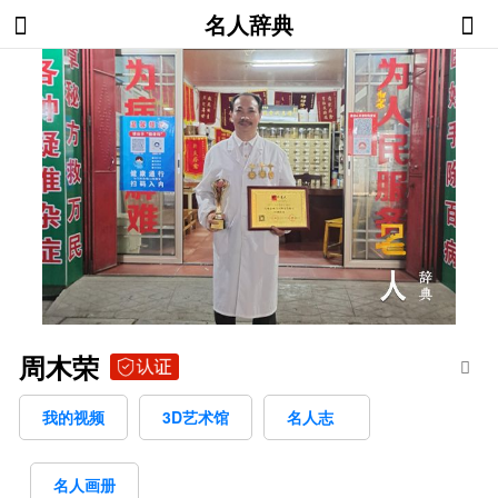
名人辞典
周木荣
我的视频
3D艺术馆
名人志
名人画册