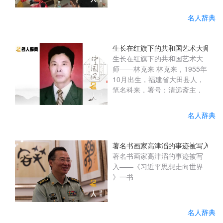
责人和爱心志愿者一行千里迢
迢来到会理县残联开展爱心助
名人辞典
学活动，县人大常委会党组成
员、副主任黄明金出席捐赠仪
式。在会理县残联的倡议支持
生长在红旗下的共和国艺术大师—
下，通过对接四川爱溢达飞洪
生长在红旗下的共和国艺术大
健康管理有限公司、成都青年
师——林克来 林克来，1955年
领秀企业管理咨询有限公司
10月出生，福建省大田县人，
后，两家企业积极响应为县残
笔名科来，署号：清远斋主，
联捐赠爱心助学款10万元用于
澹然轩。中国美协理事，中国
资助残疾学...
书协终身理事，中国(ZGSH
名人辞典
201904402) 当代著名书画
家、学者、国家一级艺术大
师。 原中国文化部文化市场发
著名书画家高津滔的事迹被写入——
展中心特聘书画家，中国艺术
著名书画家高津滔的事迹被写
学院特聘教授、博士生导师。
入——《习近平思想走向世界
中国文化部文化艺术名誉顾
》一书
问。中共中央党校(2017.10)授
予“日出东方红色功勋艺术
家”荣誉称号。中国文化部
名人辞典
(2017.6.NO...