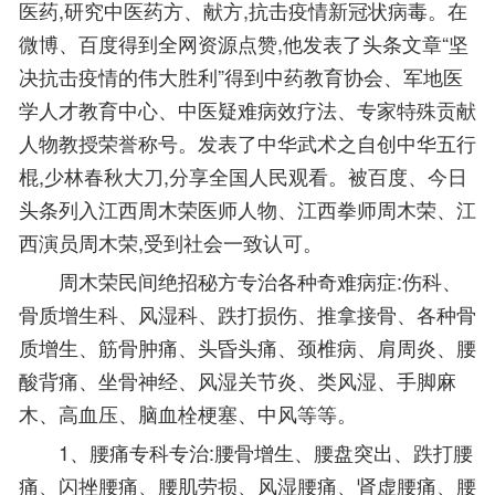
医药,研究中医药方、献方,抗击疫情新冠状病毒。在
微博、百度得到全网资源点赞,他发表了头条文章“坚
决抗击疫情的伟大胜利”得到中药教育协会、军地医
学人才教育中心、中医疑难病效疗法、专家特殊贡献
人物教授荣誉称号。发表了中华武术之自创中华五行
棍,少林春秋大刀,分享全国人民观看。被百度、今日
头条列入江西周木荣医师人物、江西拳师周木荣、江
西演员周木荣,受到社会一致认可。
周木荣民间绝招秘方专治各种奇难病症:伤科、
骨质增生科、风湿科、跌打损伤、推拿接骨、各种骨
质增生、筋骨肿痛、头昏头痛、颈椎病、肩周炎、腰
酸背痛、坐骨神经、风湿关节炎、类风湿、手脚麻
木、高血压、脑血栓梗塞、中风等等。
1、腰痛专科专治:腰骨增生、腰盘突出、跌打腰
痛、闪挫腰痛、腰肌劳损、风湿腰痛、肾虚腰痛、腰