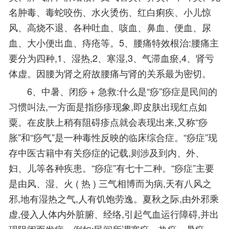
名肿毒、毒蛇咬伤、水火烫伤、红白痢疾、小儿惊
风、高烧不退、各种吐血、咳血、鼻血、便血、尿
血、大小便出血、痔疮等。5、腰痛特效根治:腰痛主
要分为四种,1、湿热,2、寒湿,3、气滞血瘀,4、肾亏
体虚。因腰为肾之府故腰痛与肾的关系最为密切。
6、中暑、闭痧 + 急救:什么是“痧”痧症是民间的
习惯叫法,一方面是指痧疹现象,即皮肤出现红点如
粟。在皮肤上稍有阻碍疹点就会表现出来,又称“痧
胀”和“痧气”是一种毒性反映的临床综合症。“痧症”现
存中医古籍中有关痧症的记载,则涉及到内、外、
妇、儿等各种疾患。“痧症”有七十二种。“痧症”主要
是由风、湿、火 ( 热 ) 三气相博而为病,天有八风之
邪,地有湿热之气,人有饥饱劳逸。夏秋之际,由外邪乘
虚,侵入人体内外脏腑、经络,引起气血运行障碍,并出
现阻闭而发病。例如:民间所谓寒痧、热痧、暑痧、