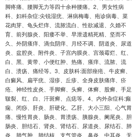
脚疼痛、腰脚无力等四十余种腰痛。2、男女性病
科、妇科杂症:尖锐湿疣、淋病梅毒、疱诊病毒、菜
花肉芽、龟头烂痒、流脓流白、性欲减退、久婚不
育、前列腺炎、阳瘘不举、早泄遗精死精、坚而不
久、外阴瘙痒、滴虫阴痒、月经不调、阴道炎、尿道
炎、盆腔炎、附件炎、子宫内膜炎、宫颈霉烂、红、
白、黑、黄带、小便红肿、热痛、瘙痒、流脓、流
白、溃疡、痛经等。3、皮肤科:面部痤疮、牛皮癣、
白癜风、扁平疣、湿疹、丘疹、全身皮肤痛痒、疥
疮、神经性皮炎、手脚癣、头癣、体癣、股癣、手足
皲裂、红、白、汗斑癣、点痣等。4、内外杂症科:癫
痫、闭痧、肝炎、肝硬化、乙肝、大小三阳、心气胃
痛、慢性胃炎、肠炎、胃溃疡、胰腺炎、阑尾炎、胆
肠炎、胆结石、肾炎、肾结石、尿道炎、尿结石、肺
炎、肺气肿、肺结核、支气管炎、鼻炎、中耳炎、无