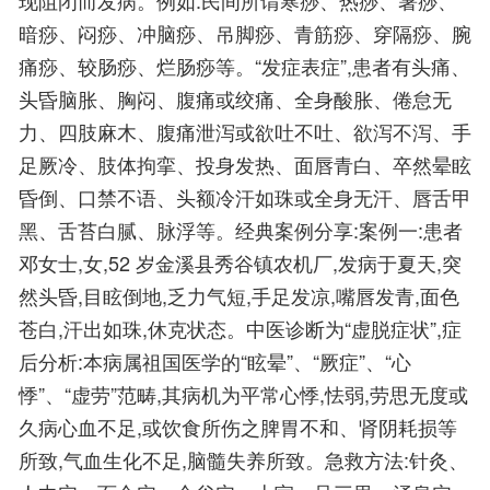
暗痧、闷痧、冲脑痧、吊脚痧、青筋痧、穿隔痧、腕
痛痧、较肠痧、烂肠痧等。“发症表症”,患者有头痛、
头昏脑胀、胸闷、腹痛或绞痛、全身酸胀、倦怠无
力、四肢麻木、腹痛泄泻或欲吐不吐、欲泻不泻、手
足厥冷、肢体拘挛、投身发热、面唇青白、卒然晕眩
昏倒、口禁不语、头额冷汗如珠或全身无汗、唇舌甲
黑、舌苔白腻、脉浮等。经典案例分享:案例一:患者
邓女士,女,52 岁金溪县秀谷镇农机厂,发病于夏天,突
然头昏,目眩倒地,乏力气短,手足发凉,嘴唇发青,面色
苍白,汗出如珠,休克状态。中医诊断为“虚脱症状”,症
后分析:本病属祖国医学的“眩晕”、“厥症”、“心
悸”、“虚劳”范畴,其病机为平常心悸,怯弱,劳思无度或
久病心血不足,或饮食所伤之脾胃不和、肾阴耗损等
所致,气血生化不足,脑髓失养所致。急救方法:针灸、