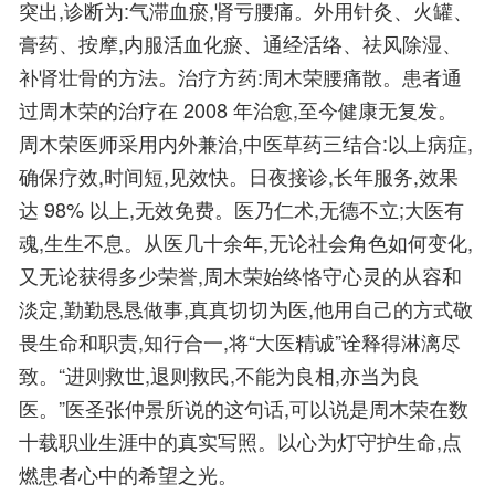
突出,诊断为:气滞血瘀,肾亏腰痛。外用针灸、火罐、
膏药、按摩,内服活血化瘀、通经活络、祛风除湿、
补肾壮骨的方法。治疗方药:周木荣腰痛散。患者通
过周木荣的治疗在 2008 年治愈,至今健康无复发。
周木荣医师采用内外兼治,中医草药三结合:以上病症,
确保疗效,时间短,见效快。日夜接诊,长年服务,效果
达 98% 以上,无效免费。医乃仁术,无德不立;大医有
魂,生生不息。从医几十余年,无论社会角色如何变化,
又无论获得多少荣誉,周木荣始终恪守心灵的从容和
淡定,勤勤恳恳做事,真真切切为医,他用自己的方式敬
畏生命和职责,知行合一,将“大医精诚”诠释得淋漓尽
致。“进则救世,退则救民,不能为良相,亦当为良
医。”医圣张仲景所说的这句话,可以说是周木荣在数
十载职业生涯中的真实写照。以心为灯守护生命,点
燃患者心中的希望之光。