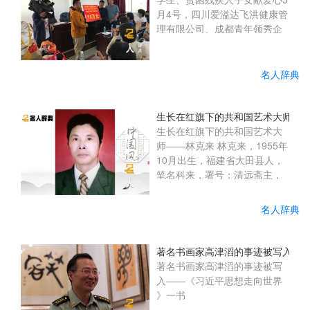
月4号，四川爱溢达飞洪健康管
理有限公司、成都青年领秀企
业管理咨询有限公司企业的负
责人和爱心志愿者一行千里迢
迢来到会理县残联开展爱心助
名人辞典
学活动，县人大常委会党组成
员、副主任黄明金出席捐赠仪
式。在会理县残联的倡议支持
生长在红旗下的共和国艺术大师—
下，通过对接四川爱溢达飞洪
生长在红旗下的共和国艺术大
健康管理有限公司、成都青年
师——林克来 林克来，1955年
领秀企业管理咨询有限公司
10月出生，福建省大田县人，
后，两家企业积极响应为县残
笔名科来，署号：清远斋主，
联捐赠爱心助学款10万元用于
澹然轩。中国美协理事，中国
资助残疾学...
书协终身理事，中国(ZGSH
名人辞典
201904402) 当代著名书画
家、学者、国家一级艺术大
师。 原中国文化部文化市场发
著名书画家高津滔的事迹被写入——
展中心特聘书画家，中国艺术
著名书画家高津滔的事迹被写
学院特聘教授、博士生导师。
入——《习近平思想走向世界
中国文化部文化艺术名誉顾
》一书
问。中共中央党校(2017.10)授