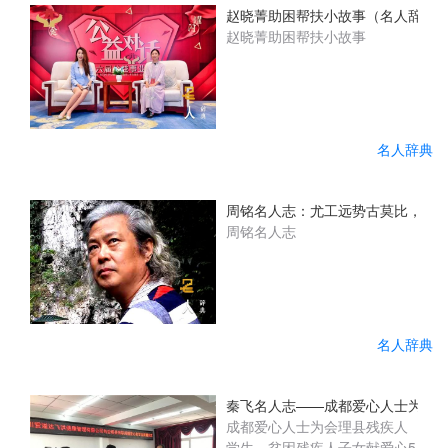
赵晓菁助困帮扶小故事（名人辞典
赵晓菁助困帮扶小故事
名人辞典
周铭名人志：尤工远势古莫比，咫尺
周铭名人志
名人辞典
秦飞名人志——成都爱心人士为会
成都爱心人士为会理县残疾人
学生、贫困残疾人子女献爱心5