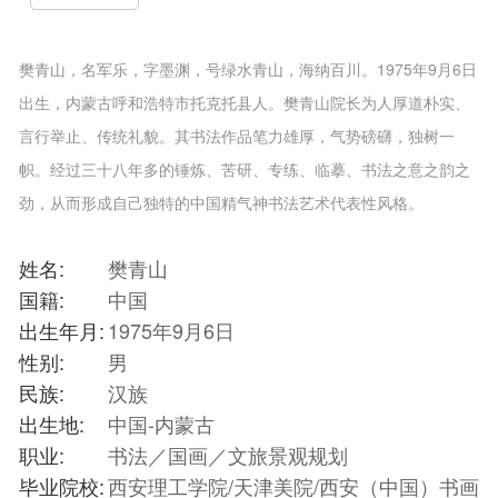
樊青山，名军乐，字墨渊，号绿水青山，海纳百川。1975年9月6日
出生，内蒙古呼和浩特市托克托县人。樊青山院长为人厚道朴实、
言行举止、传统礼貌。其书法作品笔力雄厚，气势磅礴，独树一
帜。经过三十八年多的锤炼、苦研、专练、临摹、书法之意之韵之
劲，从而形成自己独特的中国精气神书法艺术代表性风格。
姓名:
樊青山
国籍:
中国
出生年月:
1975年9月6日
性别:
男
民族:
汉族
出生地:
中国-内蒙古
职业:
书法／国画／文旅景观规划
毕业院校:
西安理工学院/天津美院/西安（中国）书画