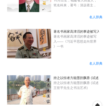
10月出生，福建省大田县人，
后，两家企业积极响应为县残
笔名科来，署号：清远斋主，
联捐赠爱心助学款10万元用于
澹然轩。中国美协理事，中国
资助残疾学...
书协终身理事，中国(ZGSH
名人辞典
201904402) 当代著名书画
家、学者、国家一级艺术大
师。 原中国文化部文化市场发
著名书画家高津滔的事迹被写入——
展中心特聘书画家，中国艺术
著名书画家高津滔的事迹被写
学院特聘教授、博士生导师。
入——《习近平思想走向世界
中国文化部文化艺术名誉顾
》一书
问。中共中央党校(2017.10)授
予“日出东方红色功勋艺术
家”荣誉称号。中国文化部
名人辞典
(2017.6.NO...
持之以恒者方能墨韵飘香 (试述王世
持之以恒者方能墨韵飘香 (试述
王世平先生之书法艺术)