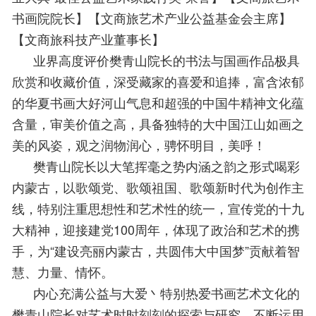
书画院院长】【文商旅艺术产业公益基金会主席】
【文商旅科技产业董事长】
      业界高度评价樊青山院长的书法与国画作品极具
欣赏和收藏价值，深受藏家的喜爱和追捧，富含浓郁
的华夏书画大好河山气息和超强的中国牛精神文化蕴
含量，审美价值之高，具备独特的大中国江山如画之
美的风姿，观之润物润心，骋怀明目，美呼！
      樊青山院长以大笔挥毫之势内涵之韵之形式喝彩
内蒙古，以歌颂党、歌颂祖国、歌颂新时代为创作主
线，特别注重思想性和艺术性的统一，宣传党的十九
大精神，迎接建党100周年，体现了政治和艺术的携
手，为“建设亮丽内蒙古，共圆伟大中国梦”贡献着智
慧、力量、情怀。
      内心充满公益与大爱丶特别热爱书画艺术文化的
樊青山院长对艺术时时刻刻的探索与研究，不断运用