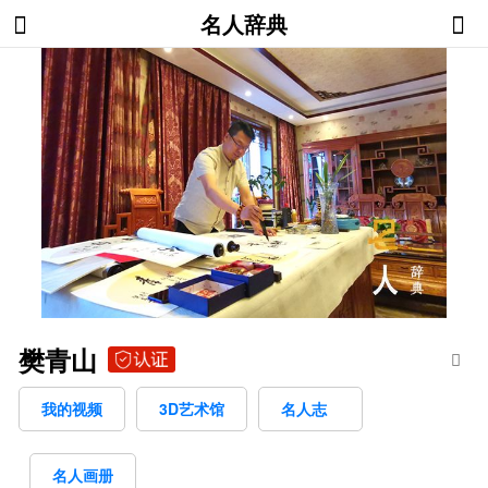
名人辞典
樊青山
我的视频
3D艺术馆
名人志
名人画册