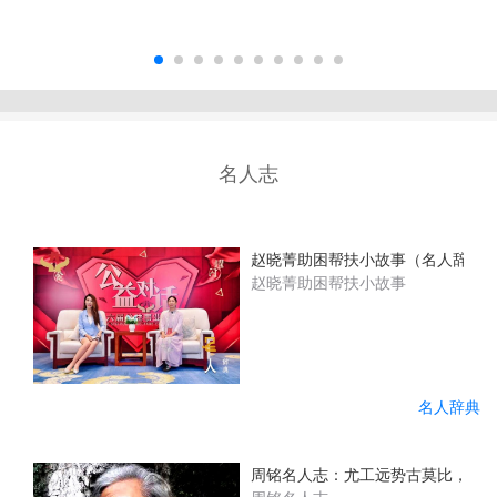
名人志
赵晓菁助困帮扶小故事（名人辞典
赵晓菁助困帮扶小故事
名人辞典
周铭名人志：尤工远势古莫比，咫尺