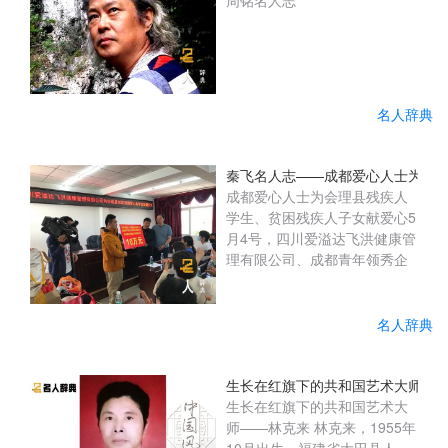
周铭名人志
名人辞典
秦飞名人志——成都爱心人士为会
成都爱心人士为会理县残疾人
学生、贫困残疾人子女献爱心5
月4号，四川爱溢达飞洪健康管
理有限公司、成都青年领秀企
业管理咨询有限公司企业的负
责人和爱心志愿者一行千里迢
迢来到会理县残联开展爱心助
名人辞典
学活动，县人大常委会党组成
员、副主任黄明金出席捐赠仪
式。在会理县残联的倡议支持
生长在红旗下的共和国艺术大师—
下，通过对接四川爱溢达飞洪
生长在红旗下的共和国艺术大
健康管理有限公司、成都青年
师——林克来 林克来，1955年
领秀企业管理咨询有限公司