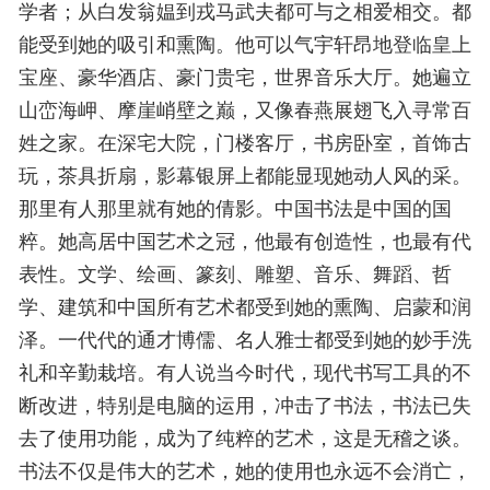
学者；从白发翁媪到戎马武夫都可与之相爱相交。都
能受到她的吸引和熏陶。他可以气宇轩昂地登临皇上
宝座、豪华酒店、豪门贵宅，世界音乐大厅。她遍立
山峦海岬、摩崖峭壁之巅，又像春燕展翅飞入寻常百
姓之家。在深宅大院，门楼客厅，书房卧室，首饰古
玩，茶具折扇，影幕银屏上都能显现她动人风的采。
那里有人那里就有她的倩影。中国书法是中国的国
粹。她高居中国艺术之冠，他最有创造性，也最有代
表性。文学、绘画、篆刻、雕塑、音乐、舞蹈、哲
学、建筑和中国所有艺术都受到她的熏陶、启蒙和润
泽。一代代的通才博儒、名人雅士都受到她的妙手洗
礼和辛勤栽培。有人说当今时代，现代书写工具的不
断改进，特别是电脑的运用，冲击了书法，书法已失
去了使用功能，成为了纯粹的艺术，这是无稽之谈。
书法不仅是伟大的艺术，她的使用也永远不会消亡，