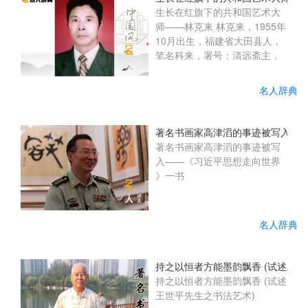
下，通过对接四川爱溢达飞洪
生长在红旗下的共和国艺术大
健康管理有限公司、成都青年
师——林克来 林克来，1955年
领秀企业管理咨询有限公司
10月出生，福建省大田县人，
后，两家企业积极响应为县残
笔名科来，署号：清远斋主，
联捐赠爱心助学款10万元用于
澹然轩。中国美协理事，中国
资助残疾学...
书协终身理事，中国(ZGSH
名人辞典
201904402) 当代著名书画
家、学者、国家一级艺术大
师。 原中国文化部文化市场发
著名书画家高津滔的事迹被写入——
展中心特聘书画家，中国艺术
著名书画家高津滔的事迹被写
学院特聘教授、博士生导师。
入——《习近平思想走向世界
中国文化部文化艺术名誉顾
》一书
问。中共中央党校(2017.10)授
予“日出东方红色功勋艺术
家”荣誉称号。中国文化部
名人辞典
(2017.6.NO...
持之以恒者方能墨韵飘香 (试述王世
持之以恒者方能墨韵飘香 (试述
王世平先生之书法艺术)