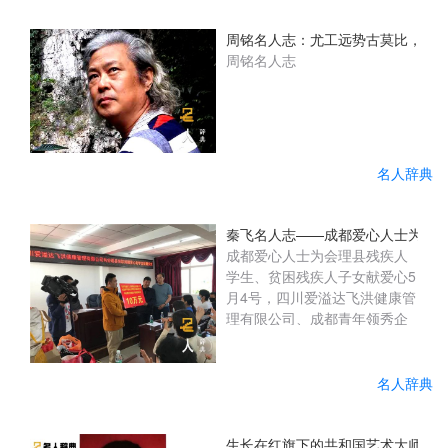
周铭名人志：尤工远势古莫比，咫尺
周铭名人志
名人辞典
秦飞名人志——成都爱心人士为会
成都爱心人士为会理县残疾人
学生、贫困残疾人子女献爱心5
月4号，四川爱溢达飞洪健康管
理有限公司、成都青年领秀企
业管理咨询有限公司企业的负
责人和爱心志愿者一行千里迢
迢来到会理县残联开展爱心助
名人辞典
学活动，县人大常委会党组成
员、副主任黄明金出席捐赠仪
式。在会理县残联的倡议支持
生长在红旗下的共和国艺术大师—