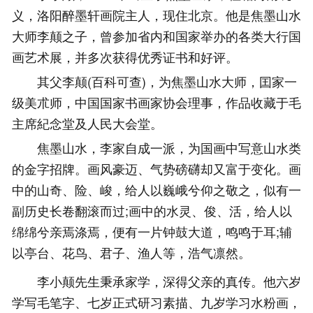
义，洛阳醉墨轩画院主人，现住北京。他是焦墨山水
大师李颠之子，曾参加省内和国家举办的各类大行国
画艺术展，并多次获得优秀证书和好评。
其父李颠(百科可查)，为焦墨山水大师，囯家一
级美朮师，中国国家书画家协会理事，作品收藏于毛
主席紀念堂及人民大会堂。
焦墨山水，李家自成一派，为国画中写意山水类
的金字招牌。画风豪迈、气势磅礴却又富于变化。画
中的山奇、险、峻，给人以巍峨兮仰之敬之，似有一
副历史长卷翻滚而过;画中的水灵、俊、活，给人以
绵绵兮亲焉涤焉，便有一片钟鼓大道，鸣鸣于耳;辅
以亭台、花鸟、君子、渔人等，浩气凛然。
李小颠先生秉承家学，深得父亲的真传。他六岁
学写毛笔字、七岁正式研习素描、九岁学习水粉画，