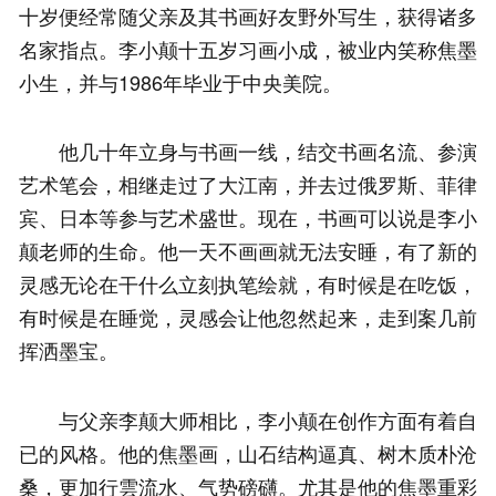
十岁便经常随父亲及其书画好友野外写生，获得诸多
名家指点。李小颠十五岁习画小成，被业内笑称焦墨
小生，并与1986年毕业于中央美院。
他几十年立身与书画一线，结交书画名流、参演
艺术笔会，相继走过了大江南，并去过俄罗斯、菲律
宾、日本等参与艺术盛世。现在，书画可以说是李小
颠老师的生命。他一天不画画就无法安睡，有了新的
灵感无论在干什么立刻执笔绘就，有时候是在吃饭，
有时候是在睡觉，灵感会让他忽然起来，走到案几前
挥洒墨宝。
与父亲李颠大师相比，李小颠在创作方面有着自
已的风格。他的焦墨画，山石结构逼真、树木质朴沧
桑，更加行雲流水、气势磅礴。尤其是他的焦墨重彩