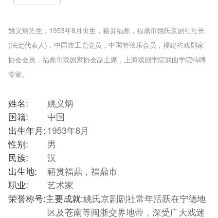
姚义炳先生，1953年8月出生，籍贯福鼎，福鼎市姚氏京剧社社长
(法定代表人)，中国农工党党员，中国管弦乐会员，福建省戏剧家
协会会员，福鼎市戏剧家协会副主席，上海戏剧学院戏曲学院特聘
专家。
姓名:
姚义炳
国籍:
中国
出生年月:
1953年8月
性别:
男
民族:
汉
出生地:
籍贯福鼎，福鼎市
职业:
艺术家
荣誉称号:
主要成就:
姚氏京剧剧社常年活跃在宁德地
区及苍南等闽浙交界地带，深受广大戏迷