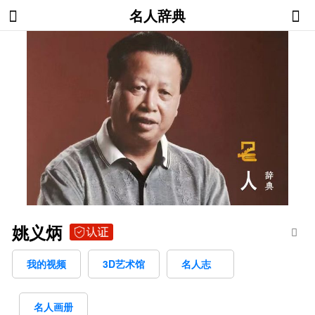
名人辞典
姚义炳
我的视频
3D艺术馆
名人志
名人画册