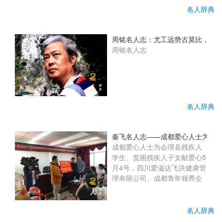
名人辞典
周铭名人志：尤工远势古莫比，咫尺
周铭名人志
名人辞典
秦飞名人志——成都爱心人士为会
成都爱心人士为会理县残疾人
学生、贫困残疾人子女献爱心5
月4号，四川爱溢达飞洪健康管
理有限公司、成都青年领秀企
业管理咨询有限公司企业的负
责人和爱心志愿者一行千里迢
迢来到会理县残联开展爱心助
名人辞典
学活动，县人大常委会党组成