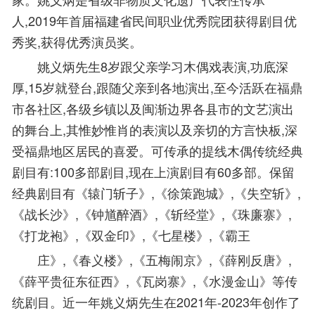
人,2019年首届福建省民间职业优秀院团获得剧目优
秀奖,获得优秀演员奖。
姚义炳先生8岁跟父亲学习木偶戏表演,功底深
厚,15岁就登台,跟随父亲到各地演出,至今活跃在福鼎
市各社区,各级乡镇以及闽渐边界各县市的文艺演出
的舞台上,其惟妙惟肖的表演以及亲切的方言快板,深
受福鼎地区居民的喜爱。可传承的提线木偶传统经典
剧目有:100多部剧目,现在上演剧目有60多部。保留
经典剧目有《辕门斩子》,《徐策跑城》,《失空斩》,
《战长沙》,《钟馗醉酒》,《斩经堂》,《珠廉寨》,
《打龙袍》,《双金印》,《七星楼》,《霸王
庄》,《春义楼》,《五梅闹京》,《薛刚反唐》,
《薛平贵征东征西》,《瓦岗寨》,《水漫金山》等传
统剧目。近一年姚义炳先生在2021年-2023年创作了