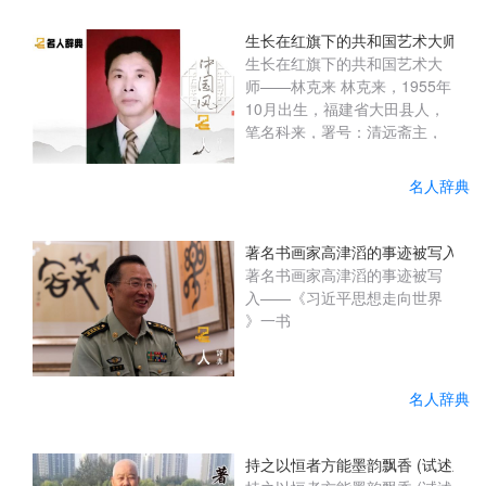
员、副主任黄明金出席捐赠仪
式。在会理县残联的倡议支持
生长在红旗下的共和国艺术大师—
下，通过对接四川爱溢达飞洪
生长在红旗下的共和国艺术大
健康管理有限公司、成都青年
师——林克来 林克来，1955年
领秀企业管理咨询有限公司
10月出生，福建省大田县人，
后，两家企业积极响应为县残
笔名科来，署号：清远斋主，
联捐赠爱心助学款10万元用于
澹然轩。中国美协理事，中国
资助残疾学...
书协终身理事，中国(ZGSH
名人辞典
201904402) 当代著名书画
家、学者、国家一级艺术大
师。 原中国文化部文化市场发
著名书画家高津滔的事迹被写入——
展中心特聘书画家，中国艺术
著名书画家高津滔的事迹被写
学院特聘教授、博士生导师。
入——《习近平思想走向世界
中国文化部文化艺术名誉顾
》一书
问。中共中央党校(2017.10)授
予“日出东方红色功勋艺术
家”荣誉称号。中国文化部
名人辞典
(2017.6.NO...
持之以恒者方能墨韵飘香 (试述王世