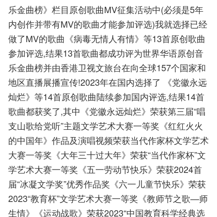
乐金曲榜》栏目原创歌曲MV征集活动中(必须是5年
内创作并带有MV的歌曲才能参加评选)我就选择已经
做了MV的歌曲《病毒无情人有情》等13首原创歌曲
参加评选,结果13首歌曲都成功评为世界华语原创音
乐金曲榜并由香港卫视文旅台在向全球157个国家和
地区直播展播宣传!2023年在国内选择了 《党徽永远
灿烂》等14首原创歌曲陆续参加国内评选,结果14首
歌曲都获奖了,其中《党徽永远灿烂》荣获第三届“唱
支山歌给党听”主题文学艺术大赛一等奖《红红火火
的中国年》作品及演唱视频荣获当代作家杯文学艺术
大赛一等奖《大年三十过大年》荣获“当代作家杯”文
学艺术大赛一等奖《五一劳动节快乐》荣获2024首
届“冰凝文学奖”优秀作品奖《六一儿童节快乐》荣获
2023“教育杯”文学艺术大赛一等奖《教师节之歌—师
生情》《运动战歌》荣获2023“中国教育科学经典选