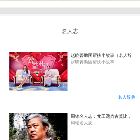
名人志
赵晓菁助困帮扶小故事（名人辞典
赵晓菁助困帮扶小故事
名人辞典
周铭名人志：尤工远势古莫比，咫尺
周铭名人志