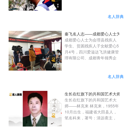
名人辞典
秦飞名人志——成都爱心人士为会
成都爱心人士为会理县残疾人
学生、贫困残疾人子女献爱心5
月4号，四川爱溢达飞洪健康管
理有限公司、成都青年领秀企
业管理咨询有限公司企业的负
责人和爱心志愿者一行千里迢
迢来到会理县残联开展爱心助
名人辞典
学活动，县人大常委会党组成
员、副主任黄明金出席捐赠仪
式。在会理县残联的倡议支持
生长在红旗下的共和国艺术大师—
下，通过对接四川爱溢达飞洪
生长在红旗下的共和国艺术大
健康管理有限公司、成都青年
师——林克来 林克来，1955年
领秀企业管理咨询有限公司
10月出生，福建省大田县人，
后，两家企业积极响应为县残
笔名科来，署号：清远斋主，
联捐赠爱心助学款10万元用于
澹然轩。中国美协理事，中国