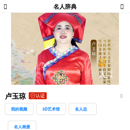
名人辞典
卢玉琼
我的视频
3D艺术馆
名人志
名人画册