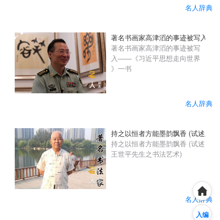
资助残疾学...
书协终身理事，中国(ZGSH
名人辞典
201904402) 当代著名书画
家、学者、国家一级艺术大
师。 原中国文化部文化市场发
著名书画家高津滔的事迹被写入——
展中心特聘书画家，中国艺术
著名书画家高津滔的事迹被写
学院特聘教授、博士生导师。
入——《习近平思想走向世界
中国文化部文化艺术名誉顾
》一书
问。中共中央党校(2017.10)授
予“日出东方红色功勋艺术
家”荣誉称号。中国文化部
名人辞典
(2017.6.NO...
持之以恒者方能墨韵飘香 (试述王世
持之以恒者方能墨韵飘香 (试述
王世平先生之书法艺术)
名人辞典
入编
更多