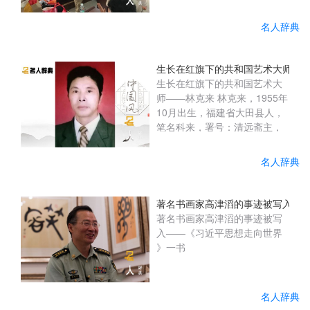
责人和爱心志愿者一行千里迢
迢来到会理县残联开展爱心助
名人辞典
学活动，县人大常委会党组成
员、副主任黄明金出席捐赠仪
式。在会理县残联的倡议支持
生长在红旗下的共和国艺术大师—
下，通过对接四川爱溢达飞洪
生长在红旗下的共和国艺术大
健康管理有限公司、成都青年
师——林克来 林克来，1955年
领秀企业管理咨询有限公司
10月出生，福建省大田县人，
后，两家企业积极响应为县残
笔名科来，署号：清远斋主，
联捐赠爱心助学款10万元用于
澹然轩。中国美协理事，中国
资助残疾学...
书协终身理事，中国(ZGSH
名人辞典
201904402) 当代著名书画
家、学者、国家一级艺术大
师。 原中国文化部文化市场发
著名书画家高津滔的事迹被写入——
展中心特聘书画家，中国艺术
著名书画家高津滔的事迹被写
学院特聘教授、博士生导师。
入——《习近平思想走向世界
中国文化部文化艺术名誉顾
》一书
问。中共中央党校(2017.10)授
予“日出东方红色功勋艺术
家”荣誉称号。中国文化部
名人辞典
(2017.6.NO...