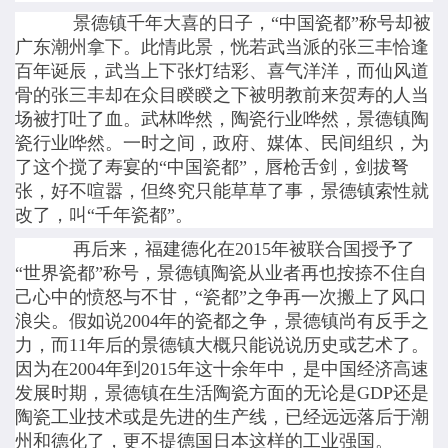
景德镇千年大喜的日子，“中国瓷都”称号却被
广东潮州拿下。此情此景，恍若武当派的张三丰恰逢
百年诞辰，武当上下张灯结彩、喜气洋洋，而仙风道
骨的张三丰却在众目睽睽之下被明教前来贺寿的人当
场被打吐了血。武林哗然，陶瓷行业哗然，景德镇陶
瓷行业哗然。一时之间，政府、媒体、民间组织，为
了这个搅了寿宴的“中国瓷都”，唇枪舌剑，剑拔弩
张，好不喧嚣，但终究只能草草了事，景德镇索性就
改了，叫“千年瓷都”。
再后来，福建德化在2015年被联合国授予了
“世界瓷都”称号，景德镇陶瓷从业者再也按捺不住自
己心中的愤怒与不甘，“瓷都”之争再一次搬上了风口
浪尖。假如说2004年的瓷都之争，景德镇尚有反手之
力，而11年后的景德镇大概只能说说历史或艺术了。
因为在2004年到2015年这十余年中，是中国经济高速
发展时期，景德镇在生活陶瓷方面的无论是GDP还是
陶瓷工业技术或是先进的生产线，已经远远落后于潮
州和德化了，更不提德国日本这样的工业强国。