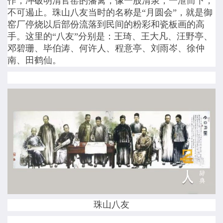
作，冲破明清官窑的藩篱，像一股清泉，一泄而下，
不可遏止。珠山八友当时的名称是“月圆会”，就是御
窑厂停烧以后部份流落到民间的粉彩和瓷板画的高
手。这里的“八友”分别是：王琦、王大凡、汪野亭、
邓碧珊、毕伯涛、何许人、程意亭、刘雨岑、徐仲
南、田鹤仙。
珠山八友