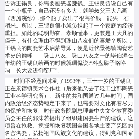
告诉王锡良，你需要画瓷器赚钱。王锡良曾说自己有
一个小瓶子，自己还没有多大，就学叔父王大凡画
《西施浣纱》,那个瓶子卖出了很高价钱，能买一石
稻米。
所以，王锡良很小就负担起了一个家庭的经济
重担。如此的聪明勤奋、孝顺懂事，更兼是王大凡的
侄子，有什么理由不得到珠山八友们的喜爱？所以，
王锡良的陶瓷艺术启蒙导师，便是近代景德镇陶瓷艺
术史的巅峰——珠山八友。珠山八友之一的毕伯涛在
年幼的王锡良绘画的时候就调侃说:“料盘碟子咯咯
响，长大要进御窑厂”。
时间不经意间来到了1953年，三十一岁的王锡良
正在景德镇美术合作社（后来他又去了轻工业部陶瓷
工业科学研究所）。
新生的共和国通过几年时间，国
内政治经济态势稳定下来了，也需要对文化有着尽力
的保护和恢复。时任政务院副总理兼中央文化教育委
员会主任的郭沫若提出了组织建国瓷生产的建议，这
项旨在抢救、挖掘和恢复我国全国各地主要产瓷区的
名窑名瓷，弘扬祖国民族文化的建议，得到党和国家