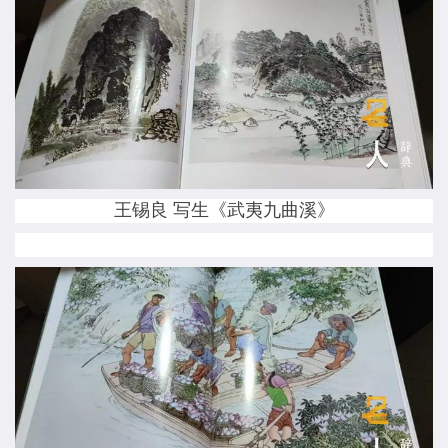
王锡良 写生《武夷九曲溪》