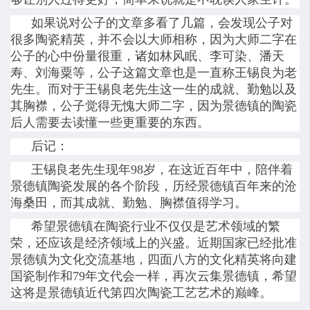
如果说对公子的文章多看了几篇，会发现公子对
很多陶瓷精英，并不会以大师相称，因为大师二字在
公子的心中份量很重，诸如林风眠、李可染、潘天
寿、刘海粟等，公子这篇文章也是一直称王锡良为老
先生。而对于王锡良老先生这一生的成就、勤勉以及
其胸襟，公子觉得无愧大师二字，因为景德镇的陶瓷
后人需要去读懂一些更重要的东西。
后记：
王锡良老先生现年98岁，在这近百年中，陪伴着
景德镇陶瓷发展的各个阶段，历经景德镇百年来的沧
海桑田，而其成就、勤勉、胸襟值得学习。
希望景德镇在陶瓷行业不仅仅是艺术领域的繁
荣，还应该是经济领域上的兴盛。近期国家已经批准
景德镇为文化交流基地，四面八方的文化精英将向建
国瓷制作和79年文代会一样，再次云集景德镇，希望
这将是景德镇近代第四次陶瓷工艺艺术的巅峰。