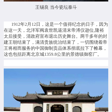
王锡良 当今瓷坛泰斗
1912年2月12日，这是一个值得纪念的日子，因为
在这一天，北洋军阀袁世凯逼清末帝溥仪逊位,隆裕
太后接受，清政府宣布退出历史舞台。两千多年的封
建王朝结束了，满清贵族统治结束了，一切围绕着帝
王将相而服务的中国御制贡品体系彻底拉下了帷幕，
这也包括距离北京城1359.8公里的景德镇御窑厂。