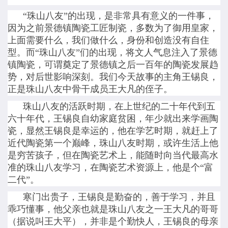
“珠山八友”的出现，是非常具有意义的一件事，
因为之前景德镇陶瓷工匠制瓷，多数为了御用皇家，
上面需要什么，我们做什么，身份和创造没有自住
型。而“珠山八友”们的出现，将文人气息注入了景德
镇陶瓷，可谓奠定了景德镇之后一百年的陶瓷发展趋
势，对后世影响深刻。我们今天故事的主角王锡良，
正是珠山八友中骨干成员王大凡的侄子。
珠山八友的活跃时期，在上世纪的二十年代到五
六十年代，王锡良自幼家庭贫困，年少就出来学画陶
瓷，显然王锡良是幸运的，他在学艺时期，就赶上了
近代陶瓷第一个巅峰，珠山八友时期，或许生活上他
是穷苦孩子，但在陶瓷艺术上，能随时向当代最高水
准的珠山八友学习，在陶瓷艺术资源上，他是个“富
二代”。
寒门出贵子，王锡良是勤奋的，善于学习，并且
乖巧懂事，他父亲也就是珠山八友之一王大凡的哥哥
（据说叫王大平），并非是个勤快人，王锡良的母亲