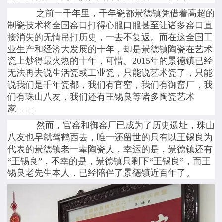
之前一千年里，千年瓷都景德镇凭借着高超的
制瓷技术将全国窑口打得心服口服甚至让诸多窑口直
接消失的无情吊打历史，一去不复返。而在这全国工
业生产和经济大发展的十年，却是景德镇陶瓷在艺术
瓷上炒得最火热的十年，可惜。2015年的景德镇已经
无法再去说生活瓷或工业瓷，只能说艺术瓷了，只能
说我们是千年瓷都，我们有官窑，我们有御窑厂，我
们有珠山八友，我们还有王锡良等诸多陶瓷艺术
家……
然而，官窑和御窑厂已成为了历史遗址，珠山
八友也早就驾鹤西去，唯一还留世的只有以王锡良为
代表的景德镇老一辈陶瓷人，幸运的是，景德镇还有
“王锡良”，不幸的是，景德镇只剩下“王锡良”，而王
锡良老先生本人，已经陪伴了景德镇近百年了。