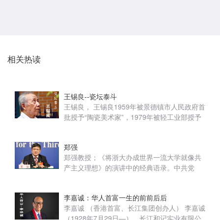
相关热读
王锡良--瓷坛泰斗
王锡良， 王锡良1959年被景德镇市人民政府首
批授予“陶瓷美术家”，1979年被轻工业部授予
“中国工艺美术大师”称号，为景德镇市首...
郑强
郑强教授；《将浙大办成世界一流大学就像共
产主义理想》的演讲中的经典语录。中共党
员，博士，教授，博士生导师。教育部“长江
学...
李嘉诚：华人首富一生的前前后后
李嘉诚 （香港首富、长江集团创办人） 李嘉诚
（1928年7月29日—），长江和记实业有限公