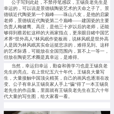
公子写到此处，不禁停笔感叹，王锡良老先生是
幸运的，可以说是景德镇陶瓷艺术的天命之子了。景
德镇近代陶瓷第一个巅峰——珠山八友，是他的启蒙
老师，景德镇近代陶瓷第二个巅峰——建国瓷的主要
负责人梅健鹰、高庄，是他三十岁以后的老师，还能
够得到蔡若虹这样的大画家指点，更亲眼目睹中国艺
术界“世外高人”林风眠作瓷板画，说林风眠是世外高
人是因为林风眠其实命运挺悲凉的，难得见到。这样
的艺术际遇，可能放在全国范围内，算不上一等一，
但放在陶瓷艺术圈是真幸运，是难得。
当然，幸运归幸运，勤奋和善学习也是王锡良老
先生的亮点。在上世纪五六十年代，王锡良大量写
生，大量接触中国顶尖精英，自己的画风也逐渐在改
变。公子有幸从王锡良家人手上“骗”得了一本王锡良
老先生的作品集，里面就有王锡良老先生在五六十年
代大量的写生图，给大家看一看。