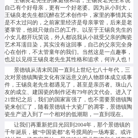
王锡良老先生的家庭很和谐，王锡良老先生常说
自己有个好母亲，更有一个好老婆。因为从小到大，
王锡良老先生都沉醉在艺术创作中，家里的事情其实
是不太过问的，之前家里经济是母亲掌管，后来是老
婆掌管，他就只做自己的工作。以至于王锡良先生的
小女儿都开玩笑说，外人都说我从小就受父亲的陶瓷
艺术耳濡目染，其实没有这回事，自己的父亲完全身
心在创作，不太管童年的我们。当然这是一点趣事，
也足以见得王锡良老先生其性格和追求，何许人也！
景德镇从清末民国一直到上世纪七八十年代，三
次对景德镇陶瓷文化有深远意义的人物群体成立或事
件，王锡良老先生都遇见了，甚至是亲历者。珠山八
友的成立、建国瓷的制作还有79年的文代会。进入了
21世纪之后，我们的国家富强了，也不需要景德镇陶
瓷来创汇了，随着景德镇十大瓷厂的凋零，景德镇陶
瓷生产进入到了一个相对的低潮期，一直到现在。
让我们再重新把目光回到2004年，那个景德镇的
千年诞辰，被“中国瓷都”名号搅局的一场寿宴。或许