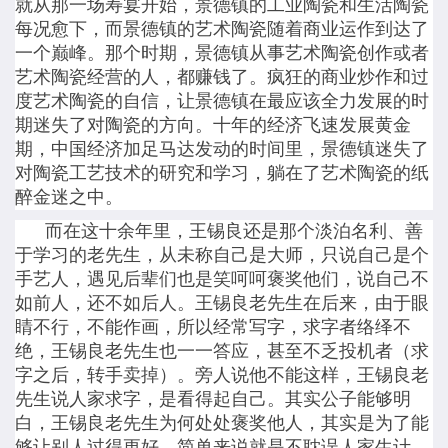
就从那一场寿宴开始，景德镇的工业陶瓷和生活陶瓷
每况愈下，而景德镇的艺术陶瓷随着商业运作到达了
一个巅峰。那个时期，景德镇从事艺术陶瓷创作或者
艺术陶瓷经营的人，都赚钱了。疯狂的商业炒作和过
度艺术陶瓷的自信，让景德镇在最应该全力发展的时
期迷失了对陶瓷的方向。十年的经济飞速发展黄金
期，中国经济加足马达发动的时间里，景德镇迷失了
对陶瓷工艺技术的研究和学习，躺在了艺术陶瓷的纸
醉金迷之中。
而在这十余年里，王锡良还是那个淡泊名利、善
于学习的老先生，从未称自己是大师，只说自己是个
手艺人，遇见后辈们也是笑呵呵褒奖他们，说自己不
如前人，还不如后人。王锡良老先生在后来，由于眼
睛不行，不能作画，所以经常写字，求字者络绎不
绝，王锡良老先生也一一答应，甚至不乏投机者（求
字之后，转手卖掉）。旁人说他不能这样，王锡良老
先生说人家求字，是看得起自己。其实公子能够明
白，王锡良老先生为何处处褒奖他人，其实是为了能
够让别人过得更好，简单来说就是不耽误人家生计。