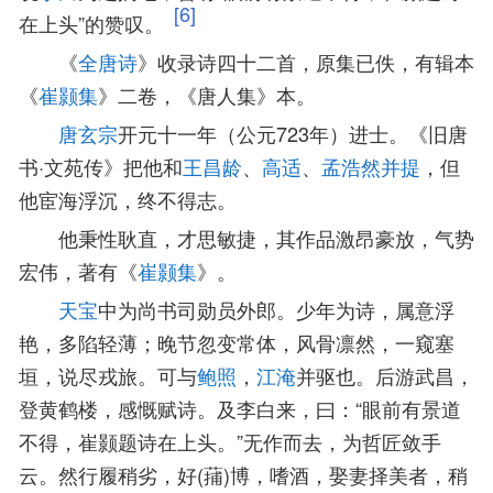
[6]
在上头”的赞叹。
《
全唐诗
》收录诗四十二首，原集已佚，有辑本
《
崔颢集
》二卷，《唐人集》本。
唐玄宗
开元十一年（公元723年）进士。《旧唐
书·文苑传》把他和
王昌龄
、
高适
、
孟浩然
并提
，但
他宦海浮沉，终不得志。
他秉性耿直，才思敏捷，其作品激昂豪放，气势
宏伟，著有《
崔颢集
》。
天宝
中为尚书司勋员外郎。少年为诗，属意浮
艳，多陷轻薄；晚节忽变常体，风骨凛然，一窥塞
垣，说尽戎旅。可与
鲍照
，
江淹
并驱也。后游武昌，
登黄鹤楼，感慨赋诗。及李白来，曰：“眼前有景道
不得，崔颢题诗在上头。”无作而去，为哲匠敛手
云。然行履稍劣，好(蒱)博，嗜酒，娶妻择美者，稍