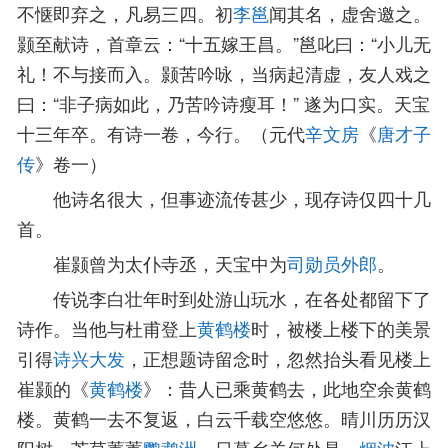
不惬即弃之，凡易三四。初
李邕
闻其名，虚舍邀之。
颢至献诗，首章云：“十五嫁王昌。”邕叱曰：“小儿无
礼！不与接而入。颢苦吟咏，当病起清虚，友人戏之
曰：“非子病如此，乃苦吟诗瘦耳！” 遂为口实。天宝
十三年卒。有诗一卷，今行。（元代
辛文房
《
唐才子
传
》卷一）
他诗名很大，但事迹流传甚少，现存诗仅四十几
首。
崔颢曾为太仆寺丞，天宝中为
司勋员外郎
。
传说李白壮年时到处游山玩水，在各处都留下了
诗作。当他与杜甫登上
黄鹤楼
时，被楼上楼下的美景
引得
诗兴大发
，正想题诗留念时，忽然抬头看见楼上
崔颢的《
黄鹤楼
》：昔人已乘黄鹤去，此地空余黄鹤
楼。黄鹤一去不复返，白云千载空悠悠。晴川历历汉
阳树，芳草萋萋
鹦鹉洲
。日暮乡关何处是，
烟波
江上