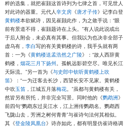
粹的选集，就把崔颢这首诗列为七律之首，可见世人
对此诗的器重。元代人
辛文房
《
唐才子传
》记李白登
黄鹤楼
本欲赋诗，因见崔颢此作，为之敛手说：“眼
前有景道不得，崔颢题诗在上头。”有人说此说或出
于后人附会，未必真有其事。但我以为也决非全部子
虚乌有，
李白
写的有关黄鹤楼的诗，我手头就有两
首：一为《
黄鹤楼送孟浩然之广陵
》：“故人西辞黄
鹤楼，
烟花三月下扬州
。孤帆远影碧空尽。唯见长江
天际流。”另一首为《
与史郎中钦听黄鹤楼上吹
笛
》：“一为迁客去长沙，西望长安不见家。黄鹤楼
中吹
玉笛
，江城五月落
梅花
。”虽都与黄鹤楼有关，
然皆另有所托，并非完全写景。同时他的《
鹦鹉洲
》
前四句“鹦鹉东过吴江水，江上洲传鹦鹉名。鹦鹉西
飞陇山去，芳洲之树何青青”与崔诗句法何其相似。
其《
登金陵凤凰台
》诗亦如此，都有明显仿崔诗格调