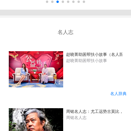
名人志
赵晓菁助困帮扶小故事（名人辞典
赵晓菁助困帮扶小故事
名人辞典
周铭名人志：尤工远势古莫比，咫尺
周铭名人志