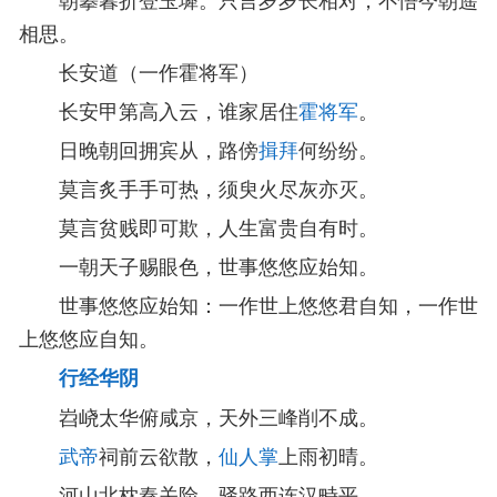
相思。
长安道（一作霍将军）
长安甲第高入云，谁家居住
霍将军
。
日晚朝回拥宾从，路傍
揖拜
何纷纷。
莫言炙手手可热，须臾火尽灰亦灭。
莫言贫贱即可欺，人生富贵自有时。
一朝天子赐眼色，世事悠悠应始知。
世事悠悠应始知：一作世上悠悠君自知，一作世
上悠悠应自知。
行经华阴
岧峣太华俯咸京，天外三峰削不成。
武帝
祠前云欲散，
仙人掌
上雨初晴。
河山北枕秦关险，驿路西连汉畤平。