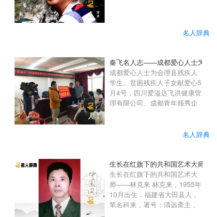
名人辞典
秦飞名人志——成都爱心人士为会
成都爱心人士为会理县残疾人
学生、贫困残疾人子女献爱心5
月4号，四川爱溢达飞洪健康管
理有限公司、成都青年领秀企
业管理咨询有限公司企业的负
责人和爱心志愿者一行千里迢
迢来到会理县残联开展爱心助
名人辞典
学活动，县人大常委会党组成
员、副主任黄明金出席捐赠仪
式。在会理县残联的倡议支持
生长在红旗下的共和国艺术大师—
下，通过对接四川爱溢达飞洪
生长在红旗下的共和国艺术大
健康管理有限公司、成都青年
师——林克来 林克来，1955年
领秀企业管理咨询有限公司
10月出生，福建省大田县人，
后，两家企业积极响应为县残
笔名科来，署号：清远斋主，
联捐赠爱心助学款10万元用于
澹然轩。中国美协理事，中国