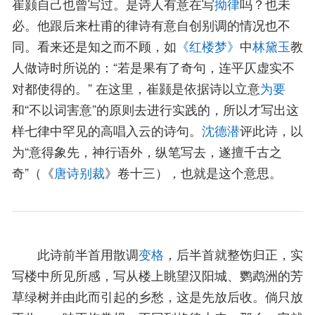
崔颢自己也曾写过。是诗人有意在写
拗律
吗？也未
必。他跟后来杜甫的律诗有意自创别调的情况也不
同。看来还是知之而不顾，如
《红楼梦》
中
林黛玉
教
人做诗时所说的：“若是果有了奇句，连平仄虚实不
对都使得的。” 在这里，崔颢是依据诗以立意
为要
和“不以词害意”的原则去进行实践的，所以才写出这
样七律中罕见的高唱入云的诗句。
沈德潜
评此诗，以
为“意得象先，神行语外，纵笔写去，遂擅千古之
奇”（《
唐诗别裁
》卷十三），也就是这个意思。
此诗前半首用散调
变格
，后半首就整饬归正，实
写楼中所见所感，写从楼上眺望汉阳城、鹦鹉洲的芳
草绿树并由此而引起的乡愁，这是先放后收。倘只放