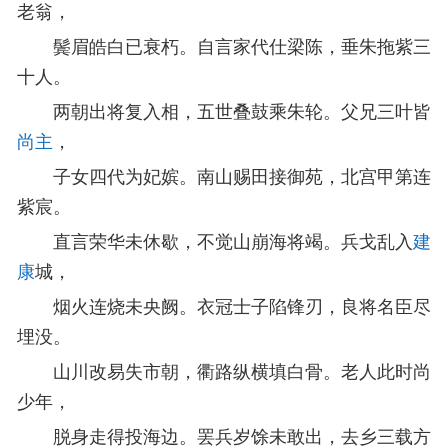
老翁，
鬓眉皓白已衰朽。自言家代仕梁陈，垂朱拖紫三
十人。
两朝出将复入相，五世叠鼓乘朱轮。父兄三叶皆
尚主
，
子女四代为妃嫔。南山赐田接御苑，北宫甲第连
紫宸。
直言荣华未休歇，不觉山崩海将竭。兵戈乱入
建
康
城，
烟火连烧未央阙。衣冠士子陷锋刃，良将名臣尽
埋没。
山川改易失市朝，衢路纵横填白骨。老人此时尚
少年，
脱身走得投海边。罢兵岁馀未敢出，去乡三载方