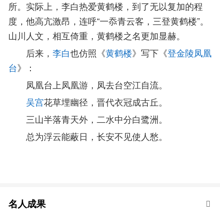
所。实际上，李白热爱黄鹤楼，到了无以复加的程
度，他高亢激昂，连呼“一忝青云客，三登黄鹤楼”。
山川人文，相互倚重，黄鹤楼之名更加显赫。
后来，
李白
也仿照《
黄鹤楼
》写下《
登金陵凤凰
台
》：
凤凰台上凤凰游，凤去台空江自流。
吴宫
花草埋幽径，晋代衣冠成古丘。
三山半落青天外，二水中分白鹭洲。
总为浮云能蔽日，长安不见使人愁。
名人成果