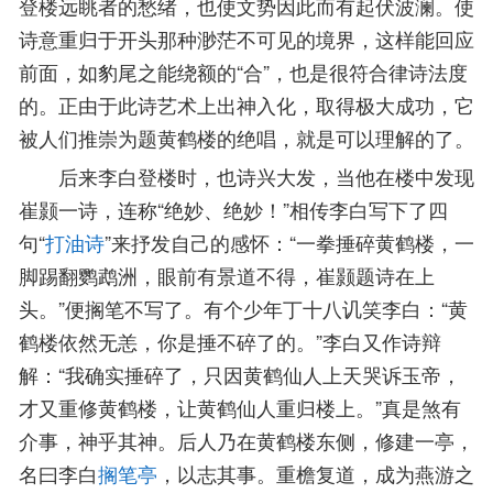
登楼远眺者的愁绪，也使文势因此而有起伏波澜。使
诗意重归于开头那种渺茫不可见的境界，这样能回应
前面，如豹尾之能绕额的“合”，也是很符合律诗法度
的。正由于此诗艺术上出神入化，取得极大成功，它
被人们推崇为题黄鹤楼的绝唱，就是可以理解的了。
后来李白登楼时，也诗兴大发，当他在楼中发现
崔颢一诗，连称“绝妙、绝妙！”相传李白写下了四
句“
打油诗
”来抒发自己的感怀：“一拳捶碎黄鹤楼，一
脚踢翻鹦鹉洲，眼前有景道不得，崔颢题诗在上
头。”便搁笔不写了。有个少年丁十八讥笑李白：“黄
鹤楼依然无恙，你是捶不碎了的。”李白又作诗辩
解：“我确实捶碎了，只因黄鹤仙人上天哭诉玉帝，
才又重修黄鹤楼，让黄鹤仙人重归楼上。”真是煞有
介事，神乎其神。后人乃在黄鹤楼东侧，修建一亭，
名曰李白
搁笔亭
，以志其事。重檐复道，成为燕游之