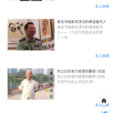
资助残疾学...
书协终身理事，中国(ZGSH
名人辞典
201904402) 当代著名书画
家、学者、国家一级艺术大
师。 原中国文化部文化市场发
著名书画家高津滔的事迹被写入——
展中心特聘书画家，中国艺术
著名书画家高津滔的事迹被写
学院特聘教授、博士生导师。
入——《习近平思想走向世界
中国文化部文化艺术名誉顾
》一书
问。中共中央党校(2017.10)授
予“日出东方红色功勋艺术
家”荣誉称号。中国文化部
名人辞典
(2017.6.NO...
持之以恒者方能墨韵飘香 (试述王世
持之以恒者方能墨韵飘香 (试述
王世平先生之书法艺术)
名人辞典
入编