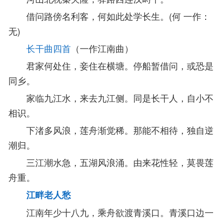
借问路傍名利客，何如此处学长生。(何 一作：
无)
长干曲四首
（一作江南曲）
君家何处住，妾住在横塘。停船暂借问，或恐是
同乡。
家临九江水，来去九江侧。同是长干人，自小不
相识。
下渚多风浪，莲舟渐觉稀。那能不相待，独自逆
潮归。
三江潮水急，五湖风浪涌。由来花性轻，莫畏莲
舟重。
江畔老人愁
江南年少十八九，乘舟欲渡青溪口。青溪口边一