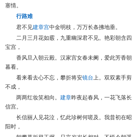
塞情。
行路难
君不见
建章宫
中金明枝，万万长条拂地垂。
二月三月花如霰，九重幽深君不见。艳彩朝含四
宝宫，
香风旦入朝云殿。汉家宫女春未阑，爱此芳香朝
暮看。
看来看去心不忘，攀折将安
镜台
上。双双素手剪
不成，
两两红妆笑相向。
建章
昨夜起春风，一花飞落长
信宫。
长信丽人见花泣，忆此珍树何嗟及。我昔初在昭
阳时，
朝攀暮折登玉墀。只言岁岁长相对，不悟今朝遥