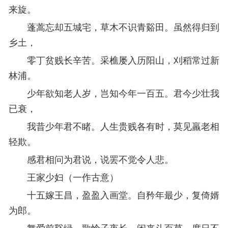
来旋。
蓬蒿忘却五城宅，草木不识青谿田。虽然得归到
乡土，
零丁贫贱长辛苦。采樵屡入历阳山，刈稻常过新
林浦。
少年欲知老人岁，岂知今年一百五。君今少壮我
已衰，
我昔少年君不睹。人生贵贱各有时，莫见羸老相
轻欺。
感君相问为君说，说罢不觉令人悲。
王家少妇（一作古意）
十五嫁王昌，盈盈入画堂。自矜年最少，复倚婿
为郎。
舞爱前谿绿，歌怜子夜长。闲来斗百草，度日不