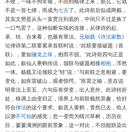
不收，一味不拘常规，不回到格律上来，那么，它就
不是一首七律，而成为
七古
了。此诗前后似成两截，
其实文势是从头一直贯注到底的，中间只不过是换了
一口气罢了。这种似断实续的连接，从律诗的起、
承、转、合来看，也最有章法。元
杨载
《
诗法家数
》
论律诗第二联要紧承首联时说：“此联要接破题（首
联），要如
骊龙之珠
，抱而不脱。”此诗前四句正是
如此，叙仙人乘鹤传说，颔联与破题相接
相抱
，浑然
一体。杨载又论颈联之“转”说：“与前联之意相避，要
变化，如疾雷破山，观者惊愕。”疾雷之喻，意在说
明章法上至五、六句应有突变，出人意外。此诗转折
处，格调上由变归正，境界上与前联截然异趣，恰好
符合
律法
的这个要求。叙昔人黄鹤，杳然已去，给人
以渺
不可知
的感觉；忽一变而为晴川草树，历历在
目，萋萋满洲的眼前景象，这一对比，不但能烘染出