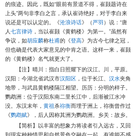
的痕迹。因此，既如“眼前有景道不得，崔颢题诗在
上头”两句非李白之言，承认崔诗绝好，对于李白来
说还是可以认定的。《
沧浪诗话
》（
严羽
）说：“唐
人
七言律诗
，当以崔颢《黄鹤楼》为第一。”虽然有
争议，如
胡应麟
称
杜甫
的《
登高
》为古今七律之冠，
但也确是代表大家意见的中肯之语。这样一来，崔颢
的《黄鹤楼》名气就更大了。
【注】晴川：指白日照耀下的汉江。川，平原。
汉阳：今湖北省武汉市
汉阳区
，位于长江、
汉水
夹角
地带，与武昌黄鹤楼隔江相望。历历：分明的样子。
鹦鹉洲：位于汉阳东南二里长江中，后渐被江水冲
没。东汉末年，
黄祖
杀
祢衡
而埋于洲上，祢衡曾作过
《
鹦鹉赋
》，后人因称其洲为鹦鹉洲。乡关：故乡。
【简析】以丰富的想象力将读者引入远古，又回
到现实种种情思和自然景色交融在一起，有谁能不感