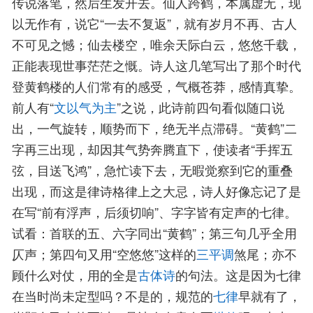
传说落笔，然后生发开去。仙人跨鹤，本属虚无，现
以无作有，说它“一去不复返”，就有岁月不再、古人
不可见之憾；仙去楼空，唯余天际白云，悠悠千载，
正能表现世事茫茫之慨。诗人这几笔写出了那个时代
登黄鹤楼的人们常有的感受，气概苍莽，感情真挚。
前人有“
文以气为主
”之说，此诗前四句看似随口说
出，一气旋转，顺势而下，绝无半点滞碍。“黄鹤”二
字再三出现，却因其气势奔腾直下，使读者“手挥五
弦，目送飞鸿”，急忙读下去，无暇觉察到它的重叠
出现，而这是律诗格律上之大忌，诗人好像忘记了是
在写“前有浮声，后须切响”、字字皆有定声的七律。
试看：首联的五、六字同出“黄鹤”；第三句几乎全用
仄声；第四句又用“空悠悠”这样的
三平调
煞尾；亦不
顾什么对仗，用的全是
古体诗
的句法。这是因为七律
在当时尚未定型吗？不是的，规范的
七律
早就有了，