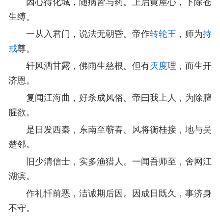
因心得化城，随病皆与药。上启黄屋心，下除苍
生缚。
一从入君门，说法无朝昏。帝作
转轮王
，师为
持
戒
尊。
轩风洒甘露，佛雨生慈根。但有
灭度
理，而生开
济恩。
复闻江海曲，好杀成风俗。帝曰我上人，为除膻
腥欲。
是日发西秦，东南至蕲春。风将衡桂接，地与吴
楚邻。
旧少清信士，实多渔猎人。一闻吾师至，舍网江
湖滨。
作礼忏前恶，洁诚期后因。因成日既久，事济身
不守。