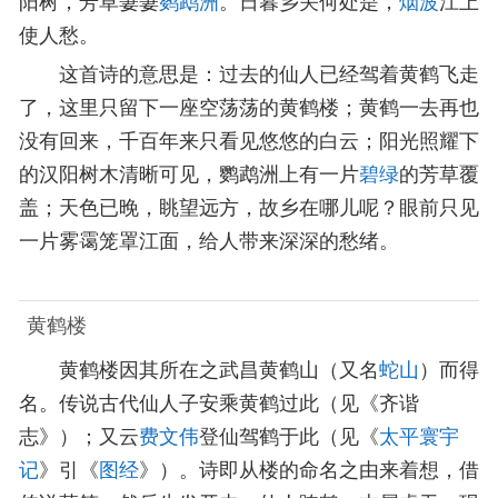
使人愁。
这首诗的意思是：过去的仙人已经驾着黄鹤飞走
了，这里只留下一座空荡荡的黄鹤楼；黄鹤一去再也
没有回来，千百年来只看见悠悠的白云；阳光照耀下
的汉阳树木清晰可见，鹦鹉洲上有一片
碧绿
的芳草覆
盖；天色已晚，眺望远方，故乡在哪儿呢？眼前只见
一片雾霭笼罩江面，给人带来深深的愁绪。
黄鹤楼
黄鹤楼因其所在之武昌黄鹤山（又名
蛇山
）而得
名。传说古代仙人子安乘黄鹤过此（见《齐谐
志》）；又云
费文伟
登仙驾鹤于此（见《
太平寰宇
记
》引《
图经
》）。诗即从楼的命名之由来着想，借