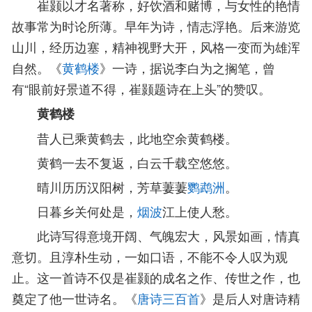
崔颢以才名著称，好饮酒和赌博，与女性的艳情
故事常为时论所薄。早年为诗，情志浮艳。后来游览
山川，经历边塞，精神视野大开，风格一变而为雄浑
自然。《
黄鹤楼
》一诗，据说李白为之搁笔，曾
有“眼前好景道不得，崔颢题诗在上头”的赞叹。
黄鹤楼
昔人已乘黄鹤去，此地空余黄鹤楼。
黄鹤一去不复返，白云千载空悠悠。
晴川历历汉阳树，芳草萋萋
鹦鹉洲
。
日暮乡关何处是，
烟波
江上使人愁。
此诗写得意境开阔、气魄宏大，风景如画，情真
意切。且淳朴生动，一如口语，不能不令人叹为观
止。这一首诗不仅是崔颢的成名之作、传世之作，也
奠定了他一世诗名。《
唐诗三百首
》是后人对唐诗精