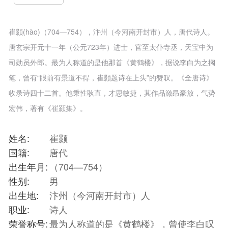
崔颢(hào)（704—754），汴州（今河南开封市）人，唐代诗人。
唐玄宗开元十一年（公元723年）进士，官至太仆寺丞，天宝中为
司勋员外郎。最为人称道的是他那首《黄鹤楼》，据说李白为之搁
笔，曾有“眼前有景道不得，崔颢题诗在上头”的赞叹。《全唐诗》
收录诗四十二首。他秉性耿直，才思敏捷，其作品激昂豪放，气势
宏伟，著有《崔颢集》。
姓名:
崔颢
国籍:
唐代
出生年月:
（704—754）
性别:
男
出生地:
汴州（今河南开封市）人
职业:
诗人
荣誉称号:
最为人称道的是《黄鹤楼》，曾使李白叹