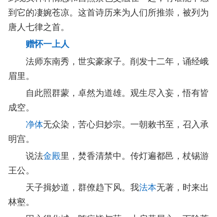
到它的凄婉苍凉。这首诗历来为人们所推崇，被列为
唐人七律之首。
赠怀一上人
法师东南秀，世实豪家子。削发十二年，诵经峨
眉里。
自此照群蒙，卓然为道雄。观生尽入妄，悟有皆
成空。
净体
无众染，苦心归妙宗。一朝敕书至，召入承
明宫。
说法
金殿
里，焚香清禁中。传灯遍都邑，杖锡游
王公。
天子揖妙道，群僚趋下风。我
法本
无著，时来出
林壑。