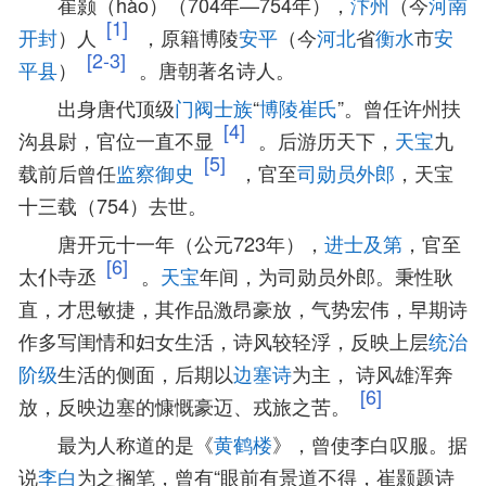
崔颢（hào）（704年—754年），
汴州
（今
河南
[1]
开封
）人
，原籍博陵
安平
（今
河北
省
衡水
市
安
[2-3]
平县
）
。唐朝著名诗人。
出身唐代顶级
门阀士族
“
博陵崔氏
”。曾任许州扶
[4]
沟县尉，官位一直不显
。后游历天下，
天宝
九
[5]
载前后曾任
监察御史
，官至
司勋员外郎
，天宝
十三载（754）去世。
唐开元十一年（公元723年），
进士及第
，官至
[6]
太仆寺丞
。
天宝
年间，为司勋员外郎。秉性耿
直，才思敏捷，其作品激昂豪放，气势宏伟，早期诗
作多写闺情和妇女生活，诗风较轻浮，反映上层
统治
阶级
生活的侧面，后期以
边塞诗
为主， 诗风雄浑奔
[6]
放，反映边塞的慷慨豪迈、戎旅之苦。
最为人称道的是《
黄鹤楼
》，曾使李白叹服。据
说
李白
为之搁笔，曾有“眼前有景道不得，崔颢题诗