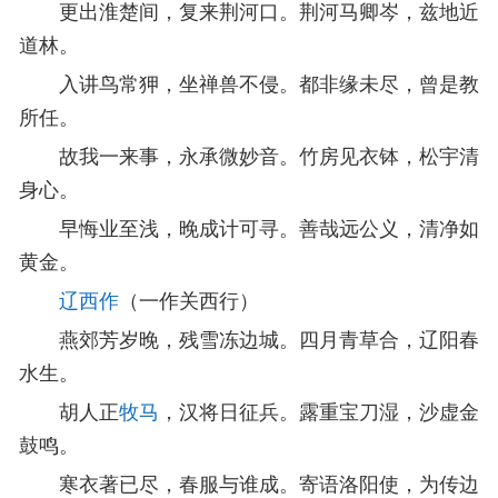
更出淮楚间，复来荆河口。荆河马卿岑，兹地近
道林。
入讲鸟常狎，坐禅兽不侵。都非缘未尽，曾是教
所任。
故我一来事，永承微妙音。竹房见衣钵，松宇清
身心。
早悔业至浅，晚成计可寻。善哉远公义，清净如
黄金。
辽西作
（一作关西行）
燕郊芳岁晚，残雪冻边城。四月青草合，辽阳春
水生。
胡人正
牧马
，汉将日征兵。露重宝刀湿，沙虚金
鼓鸣。
寒衣著已尽，春服与谁成。寄语洛阳使，为传边